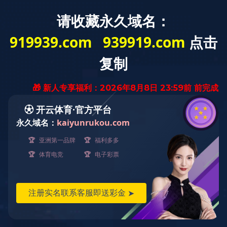
Language
中文版
English
网站首页
开云电子官网入口_开云（中国）
公司简介
企业文化
厂房展示
公司荣誉
视频展示
开云电子官网入口_开云（中国）
氧化锆粉
磨介