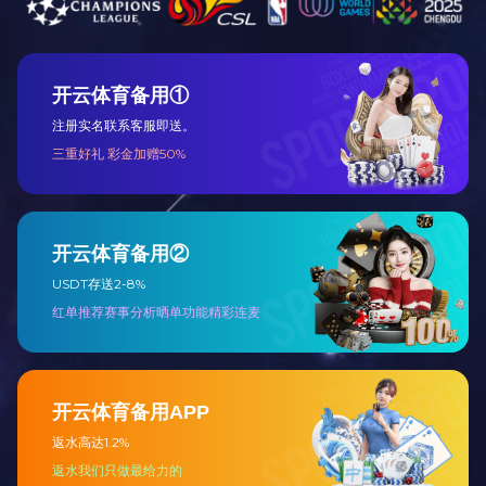
特殊结构件定制
新闻中心
公司新闻
行业新闻
人才招聘
开云电子官网入口_开云（中国）
丰业实业
中文版
|
ENGLISH
全国服务热线：0768-6730239
开云电子官网入口_开云（中国）
研发生产氧化锆系列产品的技术企业
产品分类
产品分类
