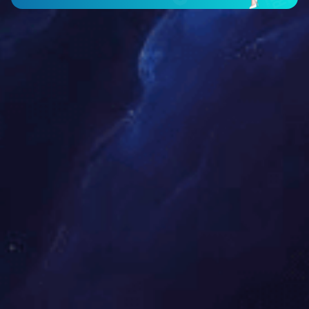
产品分类


氧化锆粉
纳米粉
磨介
陶瓷刀
陶瓷结构件
陶瓷推剪刀片
陶瓷阀门
装饰陶瓷
特殊结构件定制