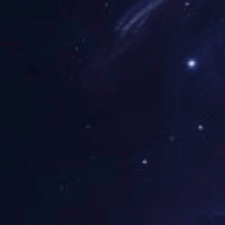

氧化锆粉
纳米粉
磨介
陶瓷刀
陶瓷结构件
陶瓷推剪刀片
陶瓷阀门
装饰陶瓷
特殊结构件定制