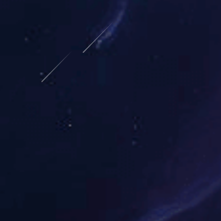
特殊结构件定制
新闻中心
公司新闻
行业新闻
人才招聘
开云电子官网入口_开云（中国）
丰业实业
中文版
|
ENGLISH
全国服务热线：0768-6730239
开云电子官网入口_开云（中国）
研发生产氧化锆系列产品的技术企业
产品分类
产品分类
