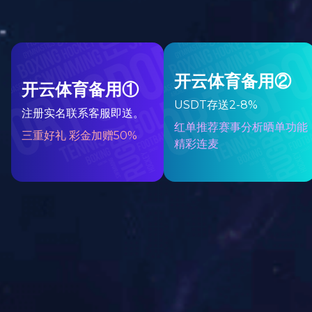
企业文化
厂房展示
公司荣誉
视频展示
开云电子官网入口_开云（中国）
氧化锆粉
磨介
陶瓷刀
陶瓷结构件
陶瓷推剪刀片
陶瓷阀门
装饰陶瓷