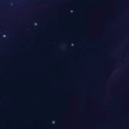
Position:
首页
/
产品中心
/
陶瓷推剪刀片